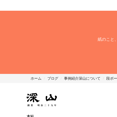
紙のこと
ホーム
ブログ
事例紹介
深山について
段ボ
本社