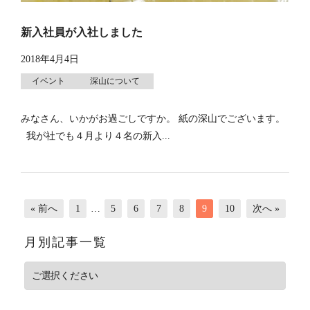
新入社員が入社しました
2018年4月4日
イベント
深山について
みなさん、いかがお過ごしですか。 紙の深山でございます。
我が社でも４月より４名の新入...
« 前へ
1
…
5
6
7
8
9
10
次へ »
月別記事一覧