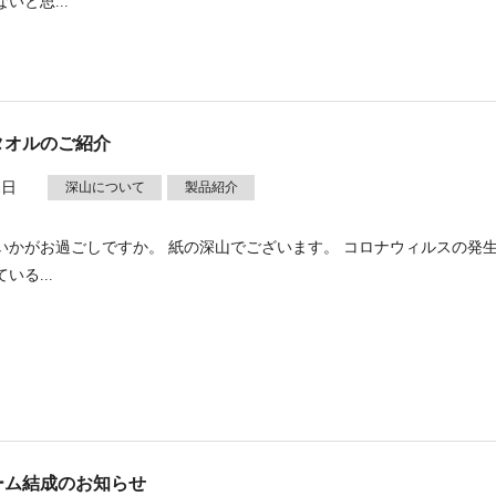
いと思...
タオルのご紹介
1日
深山について
製品紹介
いかがお過ごしですか。 紙の深山でございます。 コロナウィルスの発
いる...
ーム結成のお知らせ