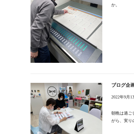
か
ブログ企
2022年9月1
朝晩は過ご
がら、実りの