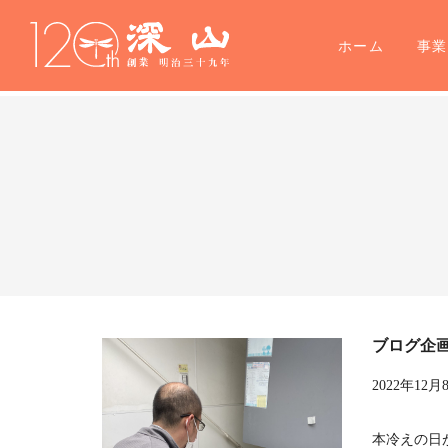
ホーム
事
ブログ企
2022年12月
本冷えの日