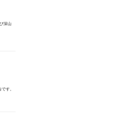
び深山
告です。