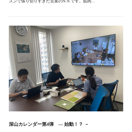
スンで張り切りすぎた営業のN.N.です。筋肉...
深山カレンダー第4弾 ― 始動！？ －