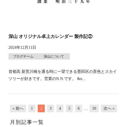
深山 オリジナル卓上カレンダー 製作記②
2024年12月11日
ブログチーム
深山について
首都高 新荒川橋を通る時に一望できる墨田区の景色とスカイ
ツリーが好きです。営業のN.N.です。 &n...
« 前へ
1
2
3
4
5
6
…
10
次へ »
月別記事一覧